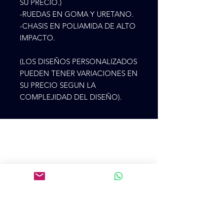
SU PRECIO.)
-RUEDAS EN GOMA Y URETANO.
-CHASIS EN POLIAMIDA DE ALTO
IMPACTO.
(LOS DISEÑOS PERSONALIZADOS
PUEDEN TENER VARIACIONES EN
SU PRECIO SEGUN LA
COMPLEJIDAD DEL DISEÑO).
Cr 75 48ª 28
CP 500, Medellín, Antioquía, Colombia
+57 3105273900
colpatincomercial@gmail.com
Introduce tu email aquí