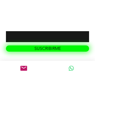
colpatincomercial@gmail.com
Introduce tu email aquí
SUSCRIBIRME
Efectivo / Tarjetas crédito débito / Visa,
Master / Bold link de pago / Sistecredito /
Transfer bancolombia / Transfer Daviplata
davivienda / Nequi