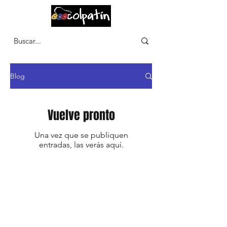
CARRITO
Blog
Vuelve pronto
Una vez que se publiquen
entradas, las verás aquí.
Cr 75 48ª 28
CP 500, Medellín, Antioquía, Colombia
+57 3105273900