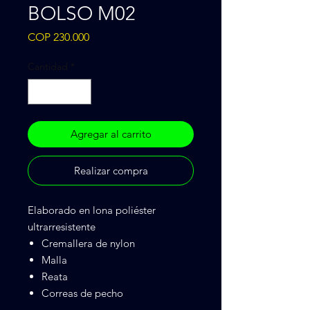
BOLSO M02
Precio
COP 230.000
Cantidad
*
Agregar al carrito
Realizar compra
Elaborado en lona poliéster
ultrarresistente
Cremallera de nylon
Malla
Reata
Correas de pecho