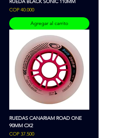
RUEDA BLACK SONIC 110MM
Precio
COP 40.000
Agregar al carrito
RUEDAS CANARIAM ROAD ONE
90MM CX2
Precio
COP 37.500