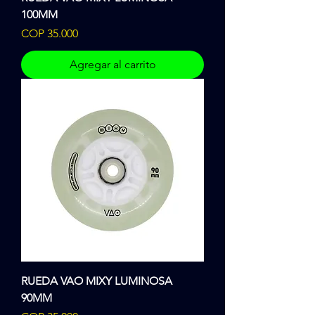
100MM
Precio
COP 35.000
Agregar al carrito
RUEDA VAO MIXY LUMINOSA
90MM