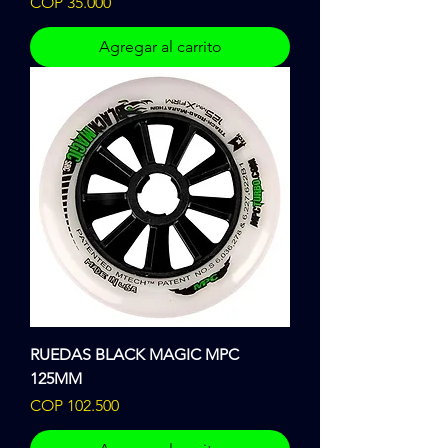
Precio
COP 35.000
Agregar al carrito
RUEDAS BLACK MAGIC MPC
125MM
Precio
COP 102.500