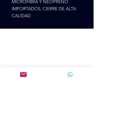
MICROFIBRA Y NEOPRENO 
IMPORTADOS, CIERRE DE ALTA 
CALIDAD
Cr 75 48ª 28
CP 500, Medellín, Antioquía, Colombia
+57 3105273900
colpatincomercial@gmail.com
Introduce tu email aquí
SUSCRIBIRME