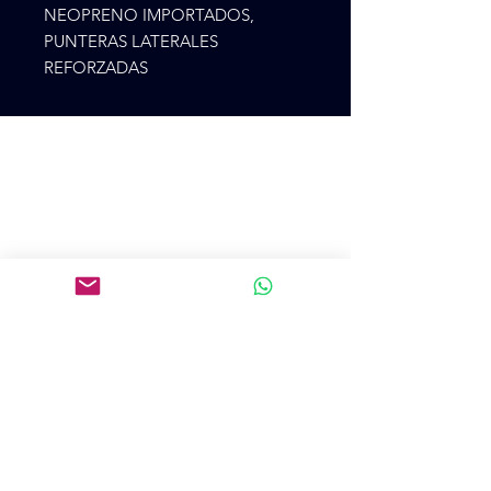
NEOPRENO IMPORTADOS, 
PUNTERAS LATERALES 
REFORZADAS
Cr 75 48ª 28
CP 500, Medellín, Antioquía, Colombia
+57 3105273900
colpatincomercial@gmail.com
Introduce tu email aquí
SUSCRIBIRME