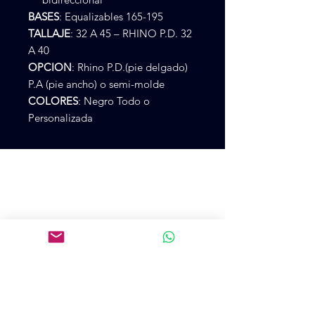
BASES
: Equalizables 165-195
TALLAJE
: 32 A 45 – RHINO P.D. 32
A 40
OPCION
: Rhino P.D.(pie delgado)
P.A (pie ancho) o semi-molde
COLORES
: Negro Todo o
Personalizada
Cr 75 48ª 28
CP 500, Medellín, Antioquía, Colombia
+57 3105273900
colpatincomercial@gmail.com
Introduce tu email aquí