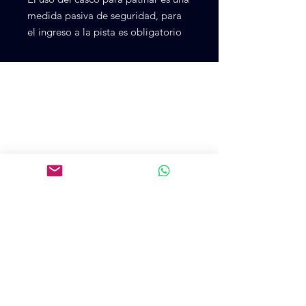
medida pasiva de seguridad, para
el ingreso a la pista es obligatorio
Cr 75 48ª 28
CP 500, Medellín, Antioquía, Colombia
+57 3105273900
colpatincomercial@gmail.com
Introduce tu email aquí
SUSCRIBIRME