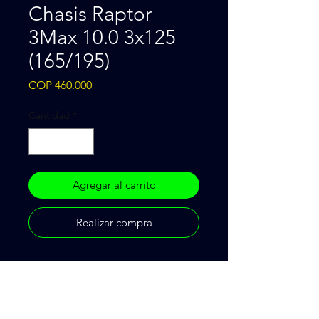
Chasis Raptor
3Max 10.0 3x125
(165/195)
Precio
COP 460.000
Cantidad
*
Agregar al carrito
Realizar compra
Cr 75 48ª 28
CP 500, Medellín, Antioquía, Colombia