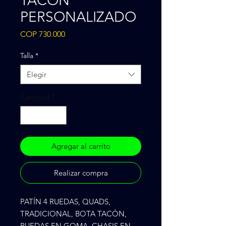
TACON
PERSONALIZADO
Precio
COP 730.000
Talla
*
Elegir
Cantidad
*
Agregar al carrito
Realizar compra
PATÍN 4 RUEDAS, QUADS, 
TRADICIONAL, BOTA TACÓN, 
RUEDAS EN GOMA, CHASIS EN 