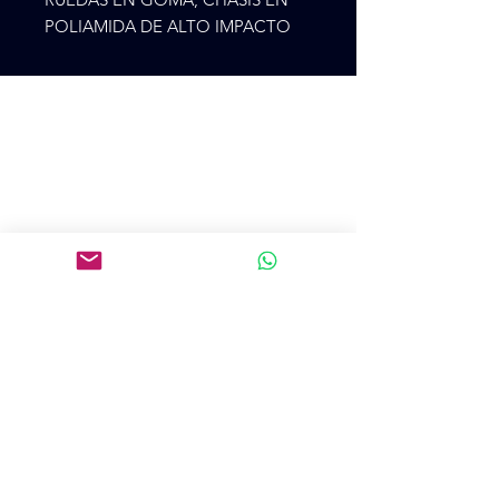
POLIAMIDA DE ALTO IMPACTO
Cr 75 48ª 28
CP 500, Medellín, Antioquía, Colombia
+57 3105273900
colpatincomercial@gmail.com
Introduce tu email aquí
SUSCRIBIRME