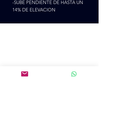
-SUBE PENDIENTE DE HASTA UN
14% DE ELEVACION
Cr 75 48ª 28
CP 500, Medellín, Antioquía, Colombia
+57 3105273900
colpatincomercial@gmail.com
Introduce tu email aquí
SUSCRIBIRME