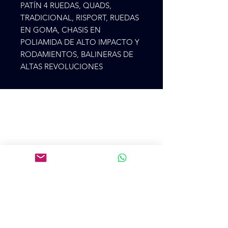
PATÍN 4 RUEDAS, QUADS, 
TRADICIONAL, RISPORT, RUEDAS 
EN GOMA, CHASIS EN 
POLIAMIDA DE ALTO IMPACTO Y 
RODAMIENTOS, BALINERAS DE 
ALTAS REVOLUCIONES
Cr 75 48ª 28
CP 500, Medellín, Antioquía, Colombia
+57 3105273900
colpatincomercial@gmail.com
Introduce tu email aquí