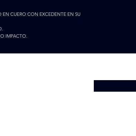
O EN CUERO CON EXCEDENTE EN SU
O.
TO IMPACTO.
Introduce tu email a
ª 28
Medellín, Antioquía, Colombia
5273900
ncomercial@gmail.com