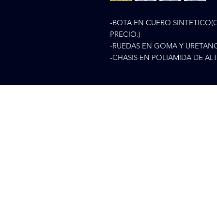
-BOTA EN CUERO SINTETICO(
PRECIO.)
-RUEDAS EN GOMA Y URETAN
-CHASIS EN POLIAMIDA DE AL
Cr 75 48
Nosotros
CP 500, 
Tienda
+57 310
Contacto
colpati