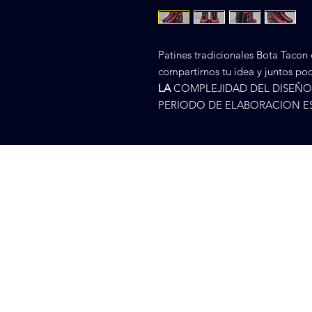
Patines tradicionales Bota Tacon
compartirnos tu idea y juntos pod
LA
COMPLEJIDAD DEL DISEÑO 
PERIODO DE ELABORACION ES D
Cr 75 48
Nosotros
CP 500, 
Tienda
+57 310
Contacto
colpati