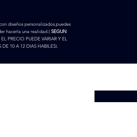
 con diseños personalizados,puedes
er hacerla una realidad.(
SEGUN
EL PRECIO PUEDE VARIAR Y EL
E 10 A 12 DIAS HABILES).
Introduce tu email a
ª 28
Medellín, Antioquía, Colombia
5273900
ncomercial@gmail.com