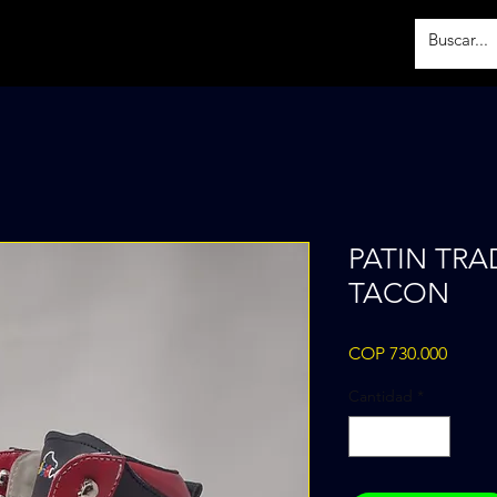
PATIN TRA
TACON
Precio
COP 730.000
Cantidad
*