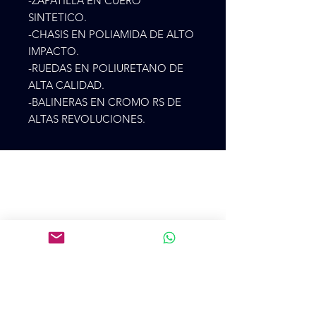
-ZAPATILLA EN CUERO
SINTETICO.
-CHASIS EN POLIAMIDA DE ALTO
IMPACTO.
-RUEDAS EN POLIURETANO DE
ALTA CALIDAD.
-BALINERAS EN CROMO RS DE
ALTAS REVOLUCIONES.
Cr 75 48ª 28
CP 500, Medellín, Antioquía, Colombia
+57 3105273900
colpatincomercial@gmail.com
Introduce tu email aquí