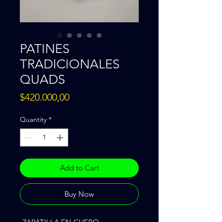
PATINES
TRADICIONALES
QUADS
Price
$420.000,00
Quantity
*
Add to Cart
Buy Now