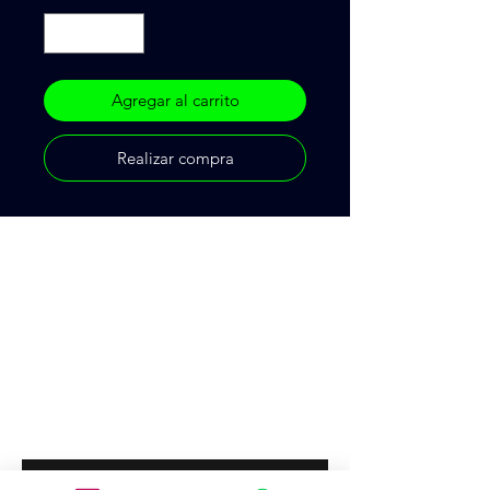
Agregar al carrito
Realizar compra
Cr 75 48ª 28
CP 500, Medellín, Antioquía, Colombia
+57 3105273900
colpatincomercial@gmail.com
Introduce tu email aquí