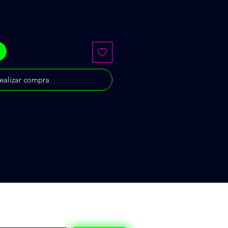
ealizar compra
quí