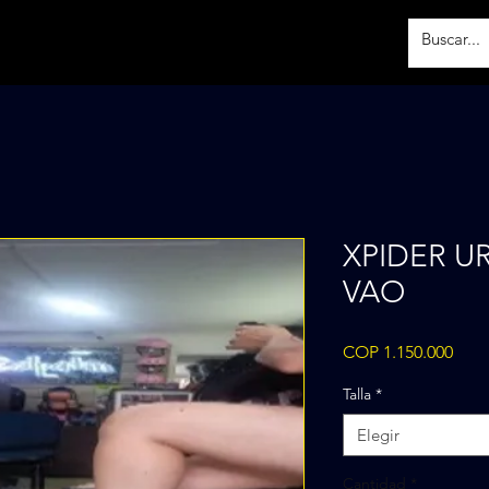
XPIDER U
VAO
Prec
COP 1.150.000
Talla
*
Elegir
Cantidad
*