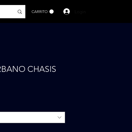
Login
CARRITO
RBANO CHASIS
io